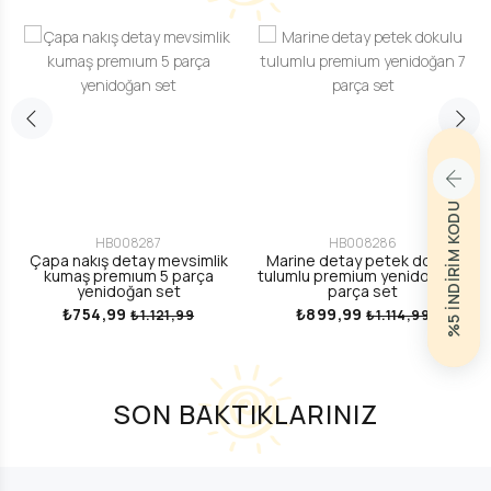
%5 İNDİRİM KODU
HB008287
HB008286
Çapa nakış detay mevsimlik
Marine detay petek dokulu
kumaş premıum 5 parça
tulumlu premium yenidoğan 7
yenidoğan set
parça set
₺754,99
₺899,99
₺1.121,99
₺1.114,99
SON BAKTIKLARINIZ