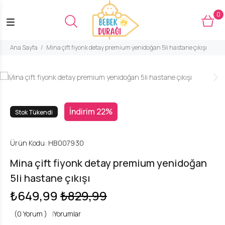
0
Ana Sayfa
Mina çift fiyonk detay premium yenidoğan 5li hastane çıkışı
İndirim 22%
Stok Tükendi
Ürün Kodu:
HB007930
Mina çift fiyonk detay premium yenidoğan
5li hastane çıkışı
₺649,99
₺829,99
(0 Yorum )
|
Yorumlar