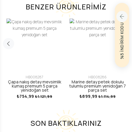
BENZER ÜRÜNLERİMİZ
%5 İNDİRİM KODU
HB008287
HB008286
Çapa nakış detay mevsimlik
Marine detay petek dokulu
kumaş premıum 5 parça
tulumlu premium yenidoğan 7
yenidoğan set
parça set
₺754,99
₺899,99
₺1.121,99
₺1.114,99
SON BAKTIKLARINIZ