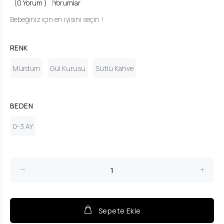
(0 Yorum )
|
Yorumlar
Bebeğiniz için en iyisini seçin !
RENK
Mürdüm
Gül Kurusu
Sütlü Kahve
BEDEN
0-3 AY
Sepete Ekle