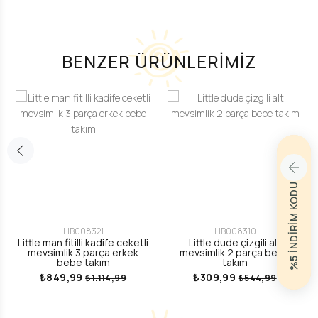
BENZER ÜRÜNLERİMİZ
%5 İNDİRİM KODU
HB008321
HB008310
Little man fitilli kadife ceketli
Little dude çizgili alt
mevsimlik 3 parça erkek
mevsimlik 2 parça bebe
bebe takım
takım
₺849,99
₺309,99
₺1.114,99
₺544,99