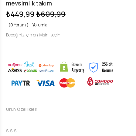
mevsimlik takım
₺449,99
₺609,99
(0 Yorum )
|
Yorumlar
Bebeğiniz için en iyisini seçin !
Ürün Özellikleri
S.S.S