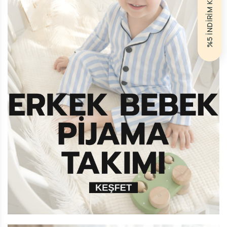
%5 İNDİRİM KODU