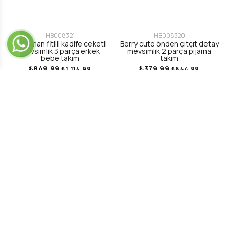
HB008321
HB008320
Little man fitilli kadife ceketli
Berry cute önden çıtçıt detay
mevsimlik 3 parça erkek
mevsimlik 2 parça pijama
bebe takım
takım
₺849,99
₺379,99
₺1.114,99
₺644,99
KURUMSAL
Hesabım
İletişim