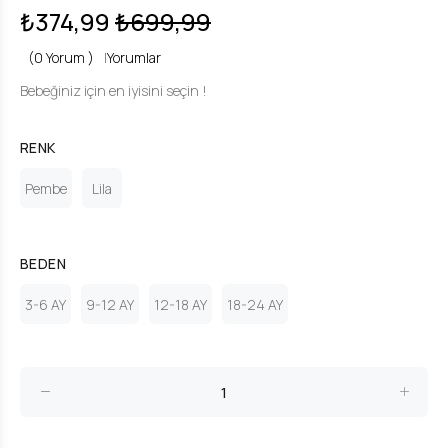
₺374,99
₺699,99
(0 Yorum )
|
Yorumlar
Bebeğiniz için en iyisini seçin !
RENK
Pembe
Lila
BEDEN
3-6 AY
9-12 AY
12-18 AY
18-24 AY