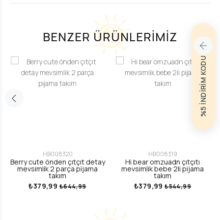
BENZER ÜRÜNLERİMİZ
%5 İNDİRİM KODU
HB008320
HB008319
Berry cute önden çıtçıt detay
Hi bear omzuadn çıtçıtı
mevsimlik 2 parça pijama
mevsimlik bebe 2li pijama
takım
takım
₺379,99
₺379,99
₺644,99
₺544,99