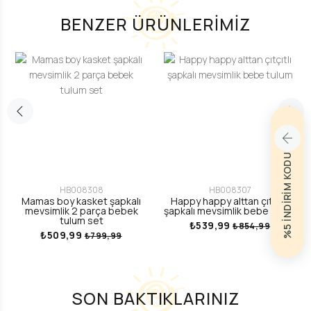
BENZER ÜRÜNLERİMİZ
%5 İNDİRİM KODU
HB008308
HB008307
Mamas boy kasket şapkalı
Happy happy alttan çıtçıtlı
mevsimlik 2 parça bebek
şapkalı mevsimlik bebe tulum
tulum set
₺539,99
₺854,99
₺509,99
₺799,99
SON BAKTIKLARINIZ