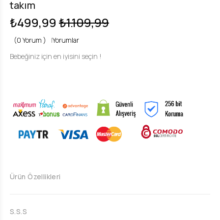
takım
₺499,99
₺1.109,99
(0 Yorum )
|
Yorumlar
Bebeğiniz için en iyisini seçin !
Ürün Özellikleri
S.S.S