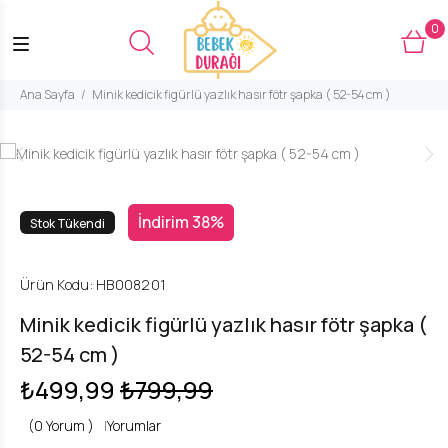
0
Ana Sayfa
Minik kedicik figürlü yazlık hasır fötr şapka ( 52-54 cm )
İndirim 38%
Stok Tükendi
Ürün Kodu:
HB008201
Minik kedicik figürlü yazlık hasır fötr şapka (
52-54 cm )
₺499,99
₺799,99
(0 Yorum )
|
Yorumlar