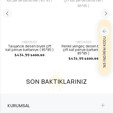
%5 İNDİRİM KODU
HB008301
HB008300
Tavşancık desen biyeli çift
Renkli yengeç desen biyeli
kat penye battaniye ( 85*85 )
çift kat penye battaniye (
85*85 )
₺434,99
₺699,99
₺434,99
₺699,99
SON BAKTIKLARINIZ
KURUMSAL