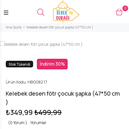
0
Ana Sayfa
Kelebek desen fötr çocuk şapka (47*50 cm )
İndirim 30%
Stok Tükendi
Ürün Kodu:
HB008217
Kelebek desen fötr çocuk şapka (47*50 cm
)
₺349,99
₺499,99
(0 Yorum )
|
Yorumlar