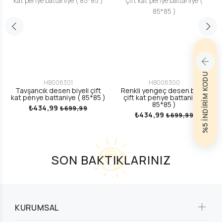
%5 İNDİRİM KODU
HB008301
HB008300
Tavşancık desen biyeli çift
Renkli yengeç desen biyeli
kat penye battaniye ( 85*85 )
çift kat penye battaniye (
85*85 )
₺434,99
₺699,99
₺434,99
₺699,99
SON BAKTIKLARINIZ
KURUMSAL