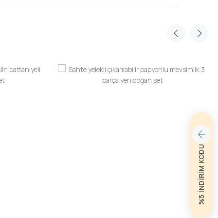
%5 İNDİRİM KODU