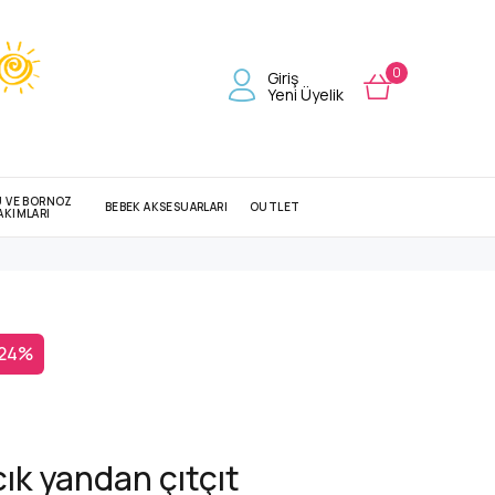
0
Giriş
Yeni Üyelik
U VE BORNOZ
BEBEK AKSESUARLARI
OUTLET
AKIMLARI
 24%
cık yandan çıtçıt