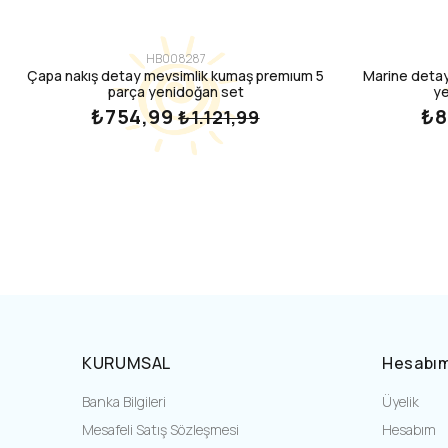
HB008287
Çapa nakış detay mevsimlik kumaş premıum 5
Marine detay
parça yenidoğan set
ye
₺754,99
₺8
₺1.121,99
KURUMSAL
Hesabı
Banka Bilgileri
Üyelik
Mesafeli Satış Sözleşmesi
Hesabım