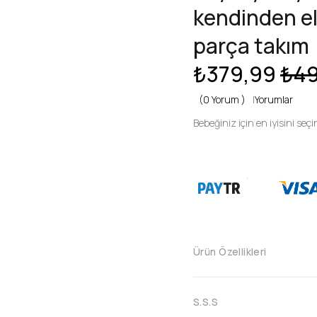
kendinden el
parça takım
₺379,99
₺49
(0 Yorum )
|
Yorumlar
Bebeğiniz için en iyisini seçi
Ürün Özellikleri
S.S.S