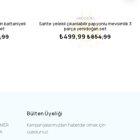
HB008281
n battaniyeli
Sahte yelekli çıkarılabilir papyonlu mevsimlik 3
set
parça yenidoğan set
₺499,99
,99
₺854,99
Bülten Üyeliği
EMER
Kampanyalarımızdan haberdar olmak için
SA
üyeolunuz.