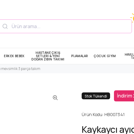
HASTANE ÇIKIŞ
HAVL
ERKEK BEBEK
SETLERİ & YENİ
PİJAMALAR
ÇOCUK GİYİM
T
DOĞAN ZIBIN TAKIMI
lı mevsimlik 3 parça takım
İndirim
Stok Tükendi
Ürün Kodu:
HB007341
Kaykaycı ayı