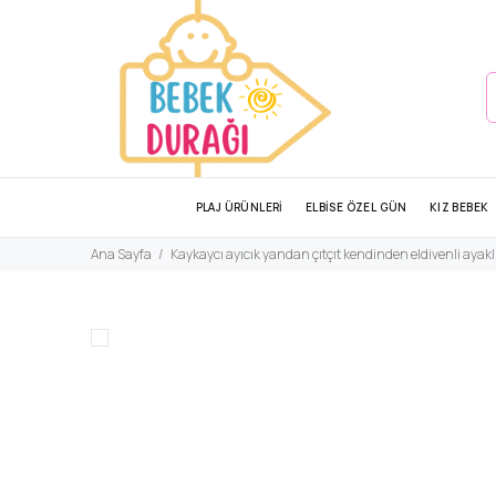
PLAJ ÜRÜNLERİ
ELBİSE ÖZEL GÜN
KIZ BEBEK
Ana Sayfa
Kaykaycı ayıcık yandan çıtçıt kendinden eldivenli ayak