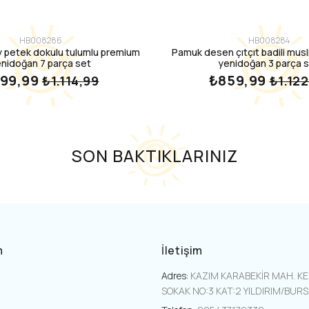
HB008286
HB008284
 petek dokulu tulumlu premium
Pamuk desen çıtçıt badili musli
nidoğan 7 parça set
yenidoğan 3 parça 
99,99
₺859,99
₺1.114,99
₺1.122
SON BAKTIKLARINIZ
m
İletişim
Adres:
KAZIM KARABEKİR MAH. K
SOKAK NO:3 KAT:2 YILDIRIM/BUR