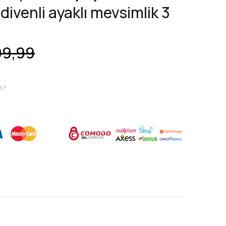
divenli ayaklı mevsimlik 3
9,99
n !