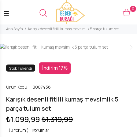
0
Ana Sayfa
Karışık desenli fitilli kumaş mevsimlik 5 parça tulum set
İndirim 17%
Stok Tükendi
Ürün Kodu:
HB007436
Karışık desenli fitilli kumaş mevsimlik 5
parça tulum set
₺1.099,99
₺1.319,99
(0 Yorum )
|
Yorumlar