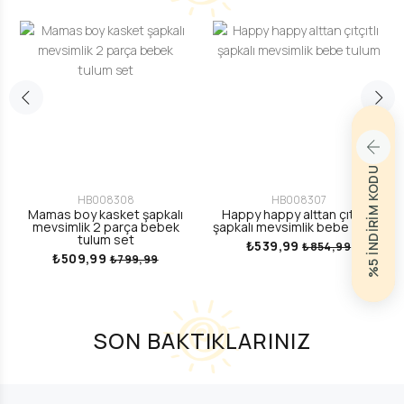
%5 İNDİRİM KODU
HB008308
HB008307
Mamas boy kasket şapkalı
Happy happy alttan çıtçıtlı
mevsimlik 2 parça bebek
şapkalı mevsimlik bebe tulum
tulum set
₺539,99
₺854,99
₺509,99
₺799,99
SON BAKTIKLARINIZ