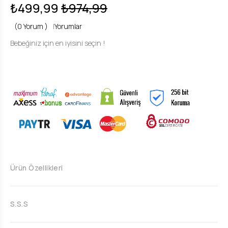
₺499,99
₺974,99
(0 Yorum )
|
Yorumlar
Bebeğiniz için en iyisini seçin !
Ürün Özellikleri
S.S.S