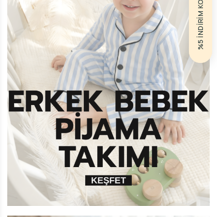
%5 İNDİRİM KODU