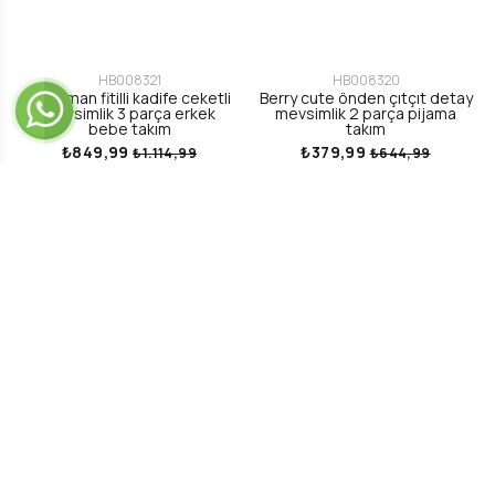
HB008321
HB008320
Little man fitilli kadife ceketli
Berry cute önden çıtçıt detay
mevsimlik 3 parça erkek
mevsimlik 2 parça pijama
bebe takım
takım
₺849,99
₺379,99
₺1.114,99
₺644,99
KURUMSAL
Hesabım
İletişim