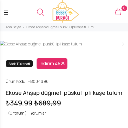
0
Ana Sayfa
Ekose Ahşap düğmeli püskül ipli kaşe tulum
İndirim 49%
Stok Tükendi
Ürün Kodu:
HB004696
Ekose Ahşap düğmeli püskül ipli kaşe tulum
₺349,99
₺689,99
(0 Yorum )
|
Yorumlar