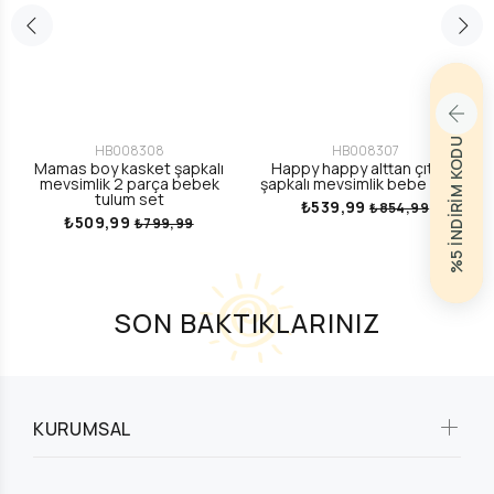
%5 İNDİRİM KODU
HB008308
HB008307
Mamas boy kasket şapkalı
Happy happy alttan çıtçıtlı
mevsimlik 2 parça bebek
şapkalı mevsimlik bebe tulum
tulum set
₺539,99
₺854,99
₺509,99
₺799,99
SON BAKTIKLARINIZ
KURUMSAL