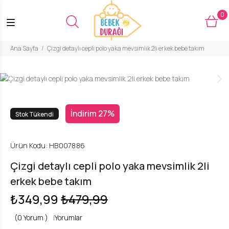
0
Ana Sayfa
Çizgi detaylı cepli polo yaka mevsimlik 2li erkek bebe takım
İndirim 27%
Stok Tükendi
Ürün Kodu:
HB007886
Çizgi detaylı cepli polo yaka mevsimlik 2li
erkek bebe takım
₺349,99
₺479,99
(0 Yorum )
|
Yorumlar