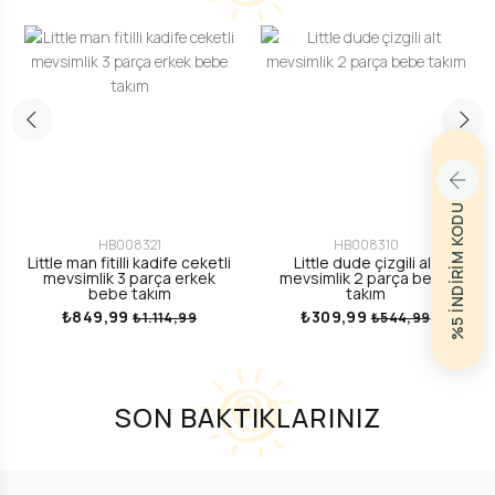
%5 İNDİRİM KODU
HB008321
HB008310
Little man fitilli kadife ceketli
Little dude çizgili alt
mevsimlik 3 parça erkek
mevsimlik 2 parça bebe
bebe takım
takım
₺849,99
₺309,99
₺1.114,99
₺544,99
SON BAKTIKLARINIZ