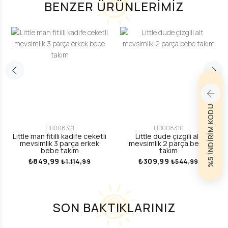
BENZER ÜRÜNLERİMİZ
%5 İNDİRİM KODU
HB008321
HB008310
Little man fitilli kadife ceketli
Little dude çizgili alt
mevsimlik 3 parça erkek
mevsimlik 2 parça bebe
bebe takım
takım
₺849,99
₺309,99
₺1.114,99
₺544,99
SON BAKTIKLARINIZ