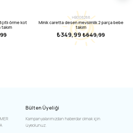
HB008288
çıtlı örme kot
Minik caretta desen mevsimlik 2 parça bebe
 takım
takım
₺349,99
,99
₺649,99
Bülten Üyeliği
EMER
Kampanyalarımızdan haberdar olmak için
SA
üyeolunuz.