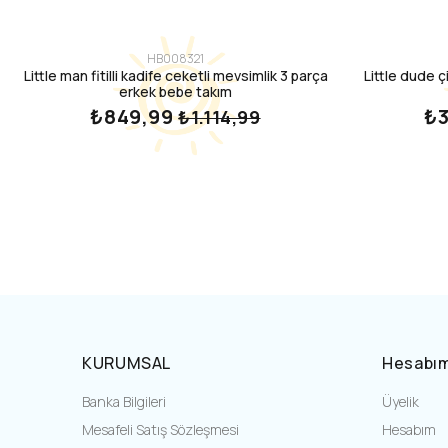
HB008321
Little man fitilli kadife ceketli mevsimlik 3 parça
Little dude ç
erkek bebe takım
₺849,99
₺
₺1.114,99
KURUMSAL
Hesabı
Banka Bilgileri
Üyelik
Mesafeli Satış Sözleşmesi
Hesabım