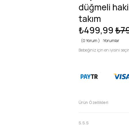
düğmeli haki
takım
₺499,99
₺7
(0 Yorum )
|
Yorumlar
Bebeğiniz için en iyisini seçi
Ürün Özellikleri
S.S.S