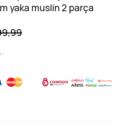
m yaka muslin 2 parça
99,99
n !