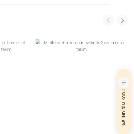
%5 İNDİRİM KODU