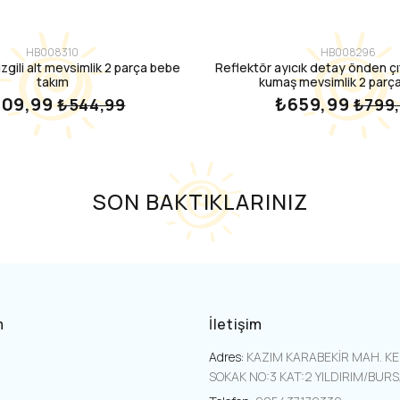
HB008310
HB008296
izgili alt mevsimlik 2 parça bebe
Reflektör ayıcık detay önden çıt
takım
kumaş mevsimlik 2 parça
309,99
₺659,99
₺544,99
₺799
SON BAKTIKLARINIZ
m
İletişim
Adres:
KAZIM KARABEKİR MAH. K
SOKAK NO:3 KAT:2 YILDIRIM/BUR