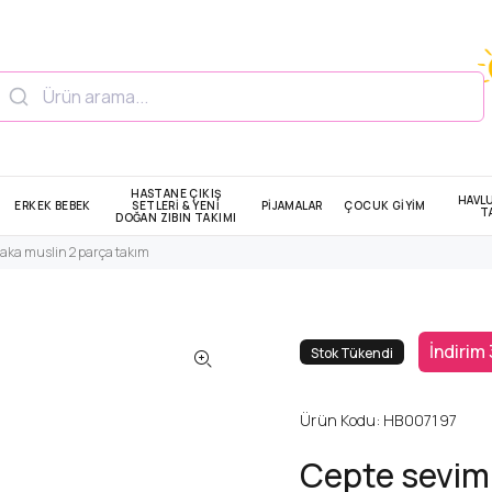
HASTANE ÇIKIŞ
HAVL
ERKEK BEBEK
SETLERİ & YENİ
PİJAMALAR
ÇOCUK GİYİM
T
DOĞAN ZIBIN TAKIMI
yaka muslin 2 parça takım
İndirim
Stok Tükendi
Ürün Kodu:
HB007197
Cepte seviml