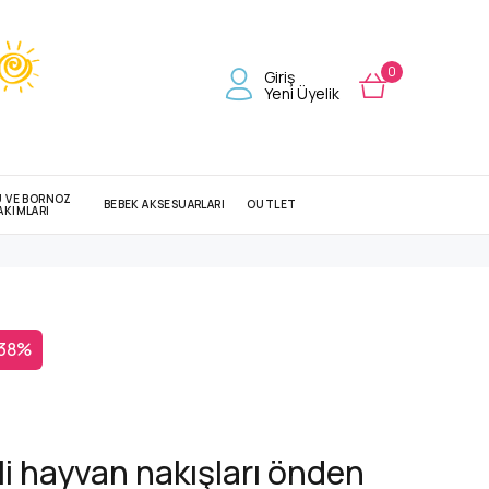
0
Giriş
Yeni Üyelik
U VE BORNOZ
BEBEK AKSESUARLARI
OUTLET
AKIMLARI
 38%
i hayvan nakışları önden